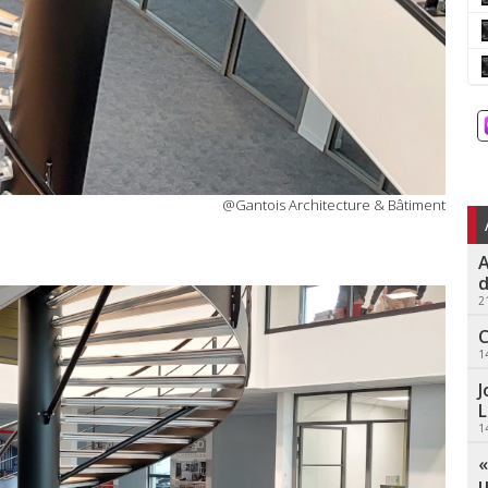
@Gantois Architecture & Bâtiment
A
d
2
C
1
J
L
1
«
u