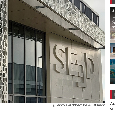
Au
@Gantois Architecture & Bâtiment
so