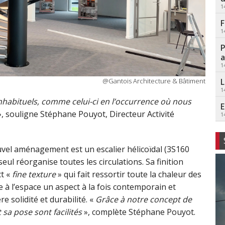
1
F
1
P
a
1
L
@Gantois Architecture & Bâtiment
1
s inhabituels, comme celui-ci en l’occurrence où nous
E
, souligne Stéphane Pouyot, Directeur Activité
1
nouvel aménagement est un escalier hélicoïdal (3S160
eul réorganise toutes les circulations. Sa finition
ct «
fine texture
» qui fait ressortir toute la chaleur des
 à l’espace un aspect à la fois contemporain et
re solidité et durabilité. «
Grâce à notre concept de
 sa pose sont facilités
», complète Stéphane Pouyot.