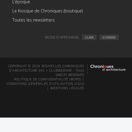
L’époque
Le Kiosque de Chroniques (boutique)
Toutes les newsletters
MODE D'AFFICHAGE :
CLAIR
SOMBRE
COPYRIGHT © 2026 NOUVELLES CHRONIQUES
D'ARCHITECTURE SAS + CLUBBEDIN® - TOUS
DROITS RÉSERVÉS
POLITIQUE DE CONFIDENTIALITÉ (RGPD)
|
CONDITIONS GÉNÉRALES D’UTILISATION (CGU)
|
MENTIONS LÉGALES