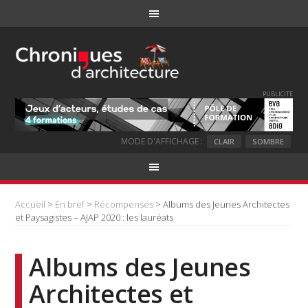
PUBLICITE
MODE D'AFFICHAGE :
CLAIR
SOMBRE
Accueil
>
En bref
>
Récompenses
> Albums des Jeunes Architectes
et Paysagistes – AJAP 2020 : les lauréats
Albums des Jeunes
Architectes et