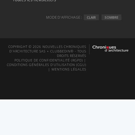
MODE D'AFFICHAGE :
CLAIR
SOMBRE
COPYRIGHT © 2026 NOUVELLES CHRONIQUES
D'ARCHITECTURE SAS + CLUBBEDIN® - TOUS
DROITS RÉSERVÉS
POLITIQUE DE CONFIDENTIALITÉ (RGPD)
|
CONDITIONS GÉNÉRALES D’UTILISATION (CGU)
|
MENTIONS LÉGALES