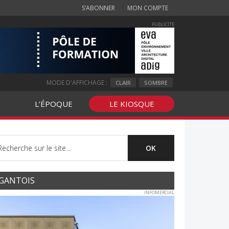
S’ABONNER
MON COMPTE
PUBLICITE
MODE D'AFFICHAGE :
CLAIR
SOMBRE
L’ÉPOQUE
LE KIOSQUE
GANTOIS
INFOMERCIAL