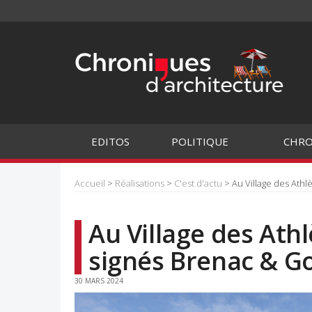
EDITOS
POLITIQUE
CHRO
Accueil
>
Réalisations
>
C'est d'actu
> Au Village des Athl
Au Village des Ath
signés Brenac & Go
30 MARS 2024