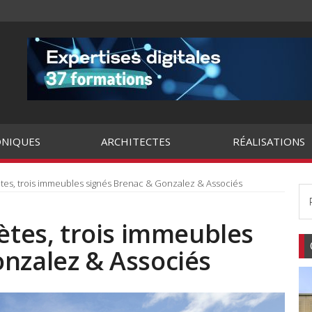
NIQUES
ARCHITECTES
RÉALISATIONS
ètes, trois immeubles signés Brenac & Gonzalez & Associés
lètes, trois immeubles
nzalez & Associés