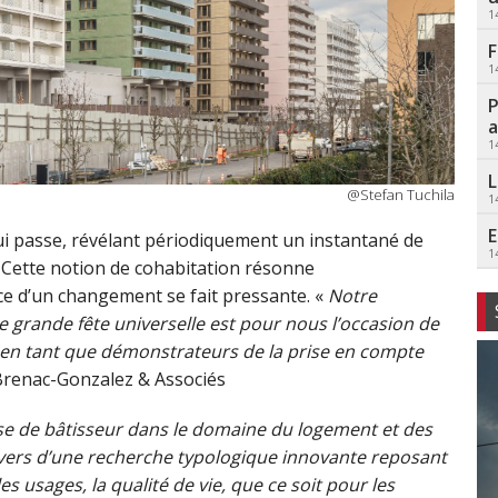
1
F
1
P
a
1
L
@Stefan Tuchila
1
E
i passe, révélant périodiquement un instantané de
1
 Cette notion de cohabitation résonne
ce d’un changement se fait pressante. «
Notre
e grande fête universelle est pour
nous
l’occasion de
e, en tant que démonstrateurs de la prise en compte
 Brenac-Gonzalez & Associés
se de bâtisseur dans le domaine du logement et des
avers d’une recherche typologique innovante reposant
s usages, la qualité de vie, que ce soit pour les