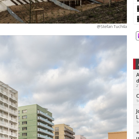
@Stefan Tuchila
A
d
2
C
1
J
L
1
«
u