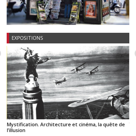
EXPOSITIONS
Mystification. Architecture et cinéma, la quête de
Vo
l’illusion
pr