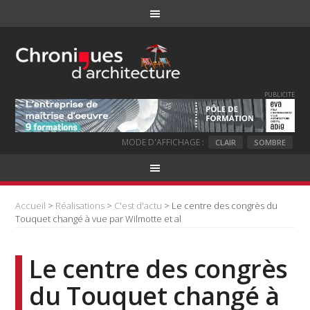
PUBLICITE
MODE D'AFFICHAGE :
CLAIR
SOMBRE
Accueil
>
Réalisations
>
C'est d'actu
> Le centre des congrès du
Touquet changé à vue par Wilmotte et al
Le centre des congrès
du Touquet changé à