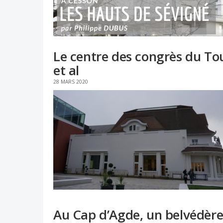
Le centre des congrès du T
et al
28 MARS 2020
Au Cap d’Agde, un belvédère