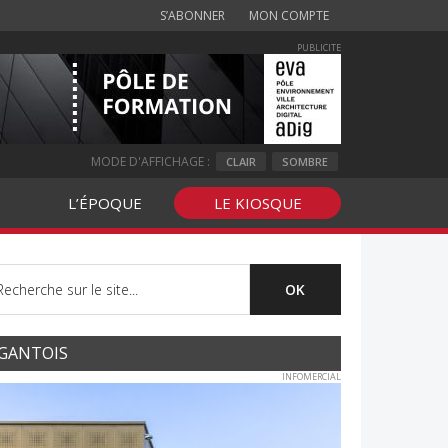
S’ABONNER
MON COMPTE
PUBLICITE
MODE D'AFFICHAGE :
CLAIR
SOMBRE
L’ÉPOQUE
LE KIOSQUE
GANTOIS
INFOMERCIAL