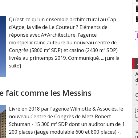
Qu’est-ce qu’un ensemble architectural au Cap
d’Agde, la ville de Le Couteur ? Eléments de
réponse avec A+Architecture, l’agence
montpelliéraine auteure du nouveau centre de
Congrès (5800 m² SDP) et casino (2430 m² SDP)
livrés au printemps 2019. Communiqué. ...
[Lire la
suite]
A
d
2
e fait comme les Messins
C
1
Livré en 2018 par l’agence Wilmotte & Associés, le
J
L
nouveau Centre de Congrès de Metz Robert
1
Schuman - 15 300 m² SDP dont un auditorium de 1
«
200 places (jauge modulable 600 et 800 places) -,
u