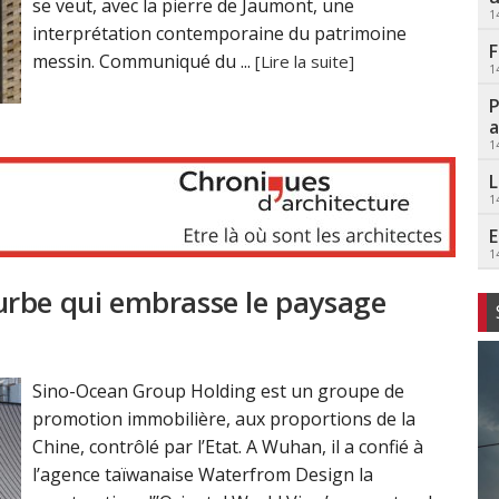
se veut, avec la pierre de Jaumont, une
1
interprétation contemporaine du patrimoine
F
messin. Communiqué du ...
[Lire la suite]
1
P
a
1
L
1
E
1
urbe qui embrasse le paysage
Sino-Ocean Group Holding est un groupe de
promotion immobilière, aux proportions de la
Chine, contrôlé par l’Etat. A Wuhan, il a confié à
l’agence taïwanaise Waterfrom Design la