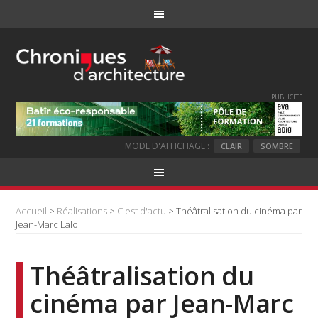
PUBLICITE
MODE D'AFFICHAGE :
CLAIR
SOMBRE
Accueil
>
Réalisations
>
C'est d'actu
> Théâtralisation du cinéma par
Jean-Marc Lalo
Théâtralisation du
cinéma par Jean-Marc