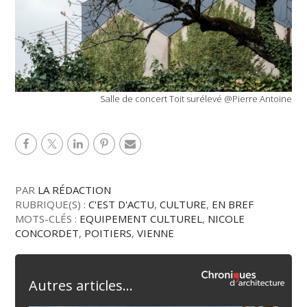
Salle de concert Toit surélevé @Pierre Antoine
PAR
LA RÉDACTION
RUBRIQUE(S) :
C'EST D'ACTU
,
CULTURE
,
EN BREF
MOTS-CLÉS :
EQUIPEMENT CULTUREL
,
NICOLE
CONCORDET
,
POITIERS
,
VIENNE
Autres articles...