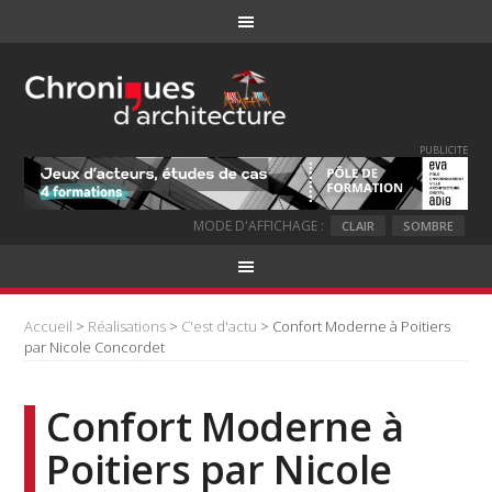
PUBLICITE
MODE D'AFFICHAGE :
CLAIR
SOMBRE
Accueil
>
Réalisations
>
C'est d'actu
> Confort Moderne à Poitiers
par Nicole Concordet
Confort Moderne à
Poitiers par Nicole