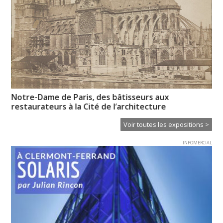
Notre-Dame de Paris, des bâtisseurs aux
Mé
restaurateurs à la Cité de l’architecture
Voir toutes les expositions >
INFOMERCIAL