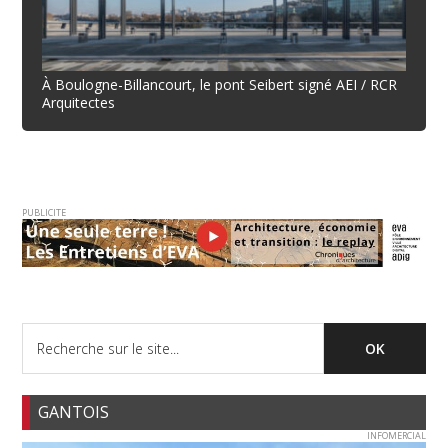
À Boulogne-Billancourt, le pont Seibert signé AEI / RCR
Arquitectes
PUBLICITE
GANTOIS
INFOMERCIAL