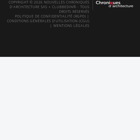
COPYRIGHT © 2026 NOUVELLES CHRONIQUES
D'ARCHITECTURE SAS + CLUBBEDIN® - TOUS
DROITS RÉSERVÉS
POLITIQUE DE CONFIDENTIALITÉ (RGPD)
|
CONDITIONS GÉNÉRALES D’UTILISATION (CGU)
|
MENTIONS LÉGALES