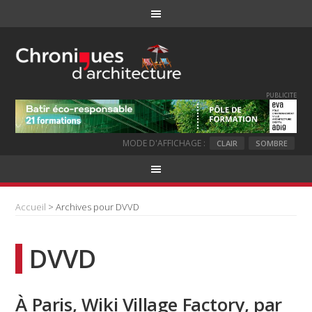
PUBLICITE
MODE D'AFFICHAGE :
CLAIR
SOMBRE
Accueil
> Archives pour DVVD
DVVD
À Paris, Wiki Village Factory, par