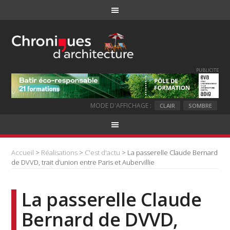
PUBLICITE
MODE D'AFFICHAGE :
CLAIR
SOMBRE
Accueil
>
Réalisations
>
C'est d'actu
> La passerelle Claude Bernard
de DVVD, trait d’union entre Paris et Aubervillie
La passerelle Claude
Bernard de DVVD,