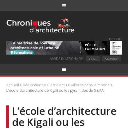
PUBLICITE
MODE D'AFFICHAGE :
CLAIR
SOMBRE
Accueil
>
Réalisations
>
C'est d'actu
>
Ailleurs dans le monde
>
L’école d’architecture de Kigali ou les pyramides de S&AA
L’école d’architecture
de Kigali ou les