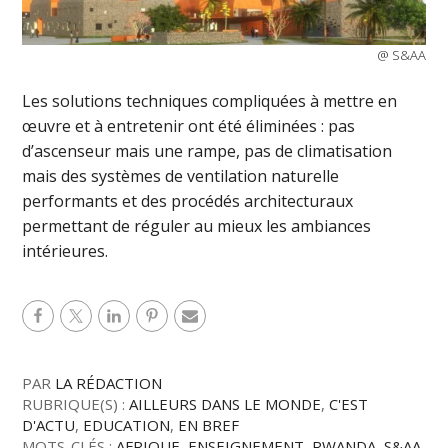
@ S&AA
Les solutions techniques compliquées à mettre en
œuvre et à entretenir ont été éliminées : pas
d’ascenseur mais une rampe, pas de climatisation
mais des systèmes de ventilation naturelle
performants et des procédés architecturaux
permettant de réguler au mieux les ambiances
intérieures.
PAR
LA RÉDACTION
RUBRIQUE(S) :
AILLEURS DANS LE MONDE
,
C'EST
D'ACTU
,
EDUCATION
,
EN BREF
MOTS-CLÉS :
AFRIQUE
,
ENSEIGNEMENT
,
RWANDA
,
S&AA