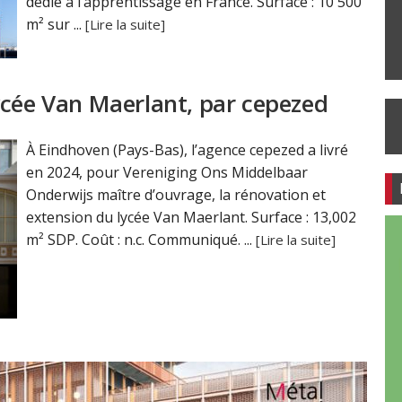
dédié à l’apprentissage en France. Surface : 10 500
m² sur ...
[Lire la suite]
ycée Van Maerlant, par cepezed
À Eindhoven (Pays-Bas), l’agence cepezed a livré
en 2024, pour Vereniging Ons Middelbaar
Onderwijs maître d’ouvrage, la rénovation et
extension du lycée Van Maerlant. Surface : 13,002
m² SDP. Coût : n.c. Communiqué. ...
[Lire la suite]