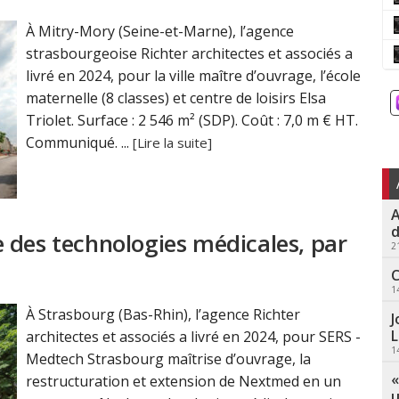
À Mitry-Mory (Seine-et-Marne), l’agence
strasbourgeoise Richter architectes et associés a
livré en 2024, pour la ville maître d’ouvrage, l’école
maternelle (8 classes) et centre de loisirs Elsa
Triolet. Surface : 2 546 m² (SDP). Coût : 7,0 m € HT.
Communiqué. ...
[Lire la suite]
A
d
 des technologies médicales, par
2
C
1
À Strasbourg (Bas-Rhin), l’agence Richter
J
L
architectes et associés a livré en 2024, pour SERS -
1
Medtech Strasbourg maîtrise d’ouvrage, la
«
restructuration et extension de Nextmed en un
u