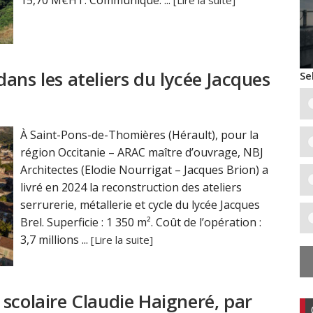
15,70 M€HT. Communiqué. ...
[Lire la suite]
ans les ateliers du lycée Jacques
Se
À Saint-Pons-de-Thomières (Hérault), pour la
région Occitanie – ARAC maître d’ouvrage, NBJ
Architectes (Elodie Nourrigat – Jacques Brion) a
livré en 2024 la reconstruction des ateliers
serrurerie, métallerie et cycle du lycée Jacques
Brel. Superficie : 1 350 m². Coût de l’opération :
3,7 millions ...
[Lire la suite]
scolaire Claudie Haigneré, par