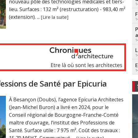
nouveau pôle des technologies médicales et tiers-
1
lieu. Surfaces : 132 m² (restructuration) - 983,40 m²
F
(extension). ...
[Lire la suite]
1
P
a
1
L
1
E
1
fessions de Santé par Epicuria
À Besançon (Doubs), l’agence Epicuria Architectes
(Jean-Michel Buron) a livré en 2024, pour le
Conseil régional de Bourgogne-Franche-Comté
maître d’ouvrage, l’institut des Professions de
Santé. Surface utile : 7 975 m². Coût des travaux :