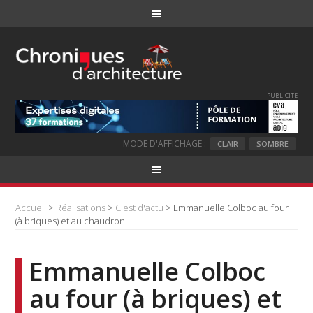
PUBLICITE
MODE D'AFFICHAGE :
CLAIR
SOMBRE
Accueil
>
Réalisations
>
C'est d'actu
> Emmanuelle Colboc au four
(à briques) et au chaudron
Emmanuelle Colboc
au four (à briques) et