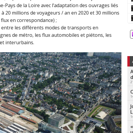
ne-Pays de la Loire avec l’adaptation des ouvrages liés
 à 20 millions de voyageurs / an en 2020 et 30 millions
flux en correspondance) ;
e entre les différents modes de transports en
ignes de métro, les flux automobiles et piétons, les
et interurbains.
A
d
2
C
1
J
L
1
«
u