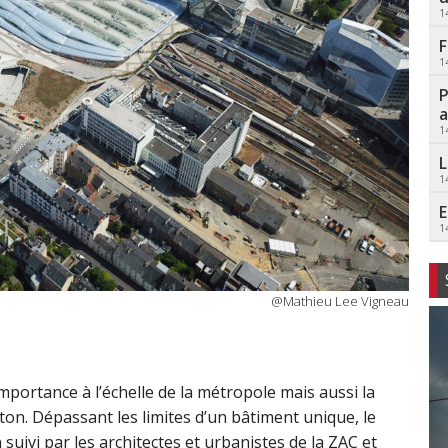
1
F
1
P
a
1
L
1
E
1
@Mathieu Lee Vigneau
portance à l’échelle de la métropole mais aussi la
ton. Dépassant les limites d’un bâtiment unique, le
 suivi par les architectes et urbanistes de la ZAC et