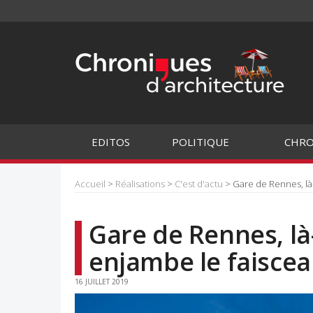
EDITOS
POLITIQUE
CHRO
Accueil
>
Réalisations
>
C'est d'actu
> Gare de Rennes, là-
Gare de Rennes, là-
enjambe le faiscea
16 JUILLET 2019