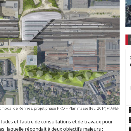
timodal de Rennes, projet phase PRO – Plan masse (fev. 2014) @AREP
’études et l’autre de consultations et de travaux pour
, laquelle répondait à deux objectifs majeurs :