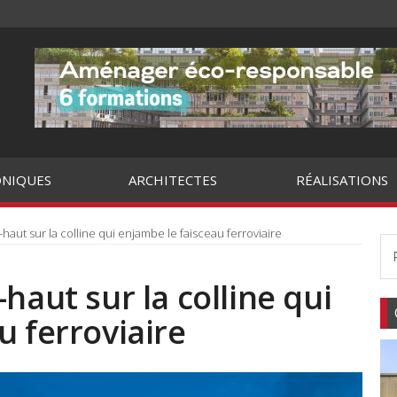
NIQUES
ARCHITECTES
RÉALISATIONS
haut sur la colline qui enjambe le faisceau ferroviaire
haut sur la colline qui
u ferroviaire