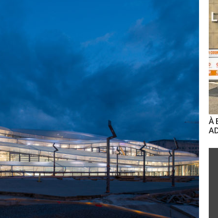
À 
AD