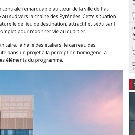
1
 centrale remarquable au cœur de la ville de Pau,
F
au sud vers la chaîne des Pyrénées. Cette situation
1
urelle de lieu de destination, attractif et séduisant,
P
omplet pour redonner vie au quartier.
a
1
taire, la halle des étaliers, le carreau des
L
ité dans un projet à la perception homogène, à
1
us les éléments du programme.
E
1