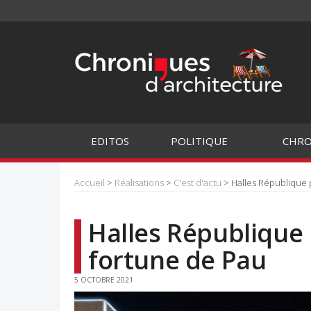
EDITOS
POLITIQUE
CHRO
Accueil
>
Réalisations
>
C'est d'actu
> Halles République p
Halles République 
fortune de Pau
5 OCTOBRE 2021