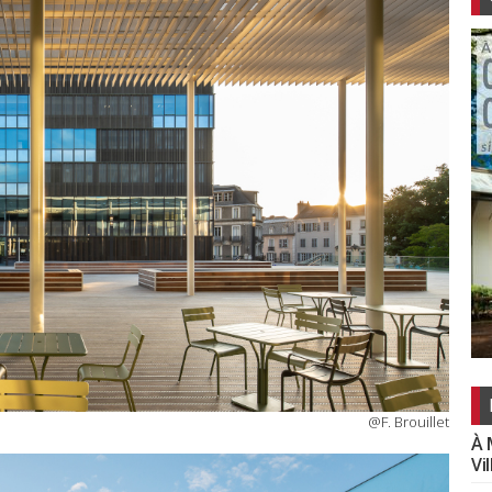
@F. Brouillet
À 
Vi