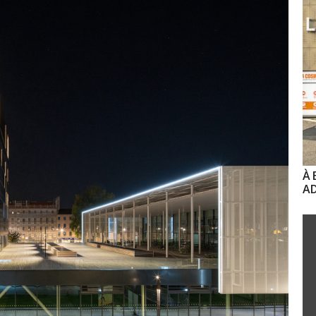
À 
AD