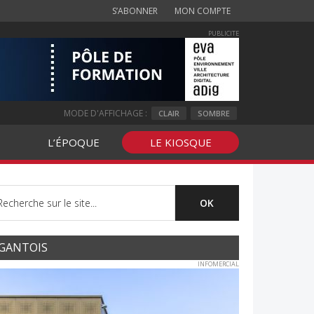
S’ABONNER
MON COMPTE
PUBLICITE
MODE D'AFFICHAGE :
CLAIR
SOMBRE
L’ÉPOQUE
LE KIOSQUE
GANTOIS
INFOMERCIAL