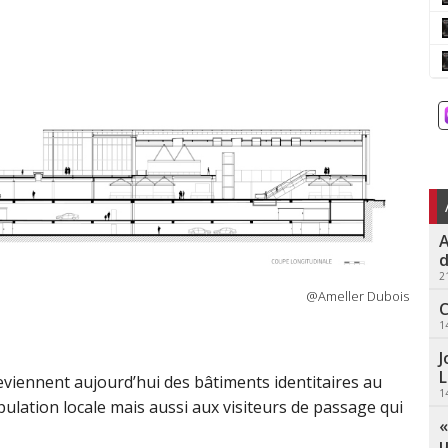
A
d
2
@Ameller Dubois
C
1
J
L
eviennent aujourd’hui des bâtiments identitaires au
1
pulation locale mais aussi aux visiteurs de passage qui
«
u