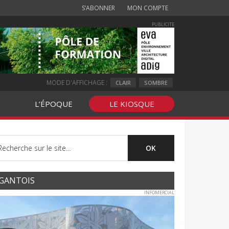
S’ABONNER
MON COMPTE
PUBLICITE
MODE D'AFFICHAGE :
CLAIR
SOMBRE
L’ÉPOQUE
LE KIOSQUE
GANTOIS
INFOMERCIAL