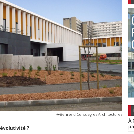
@Behrend Centdegrés Architectures
À 
pa
évolutivité ?