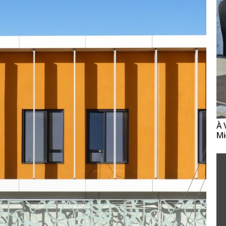
À 
Mi