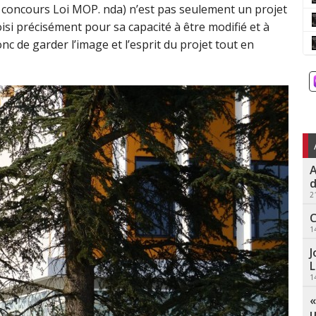
n concours Loi MOP. nda) n’est pas seulement un projet
isi précisément pour sa capacité à être modifié et à
nc de garder l’image et l’esprit du projet tout en
A
d
2
C
1
J
L
1
«
u