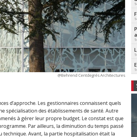
1
F
1
P
a
1
L
1
E
1
@Behrend Centdegrés Architectures
nces d’approche. Les gestionnaires connaissent quels
une spécialisation des établissements de santé. Autre
amenés à gérer leur propre budget. Le constat est que
programme. Par ailleurs, la diminution du temps passé
technique. Avant, la partie hospitalisation était la