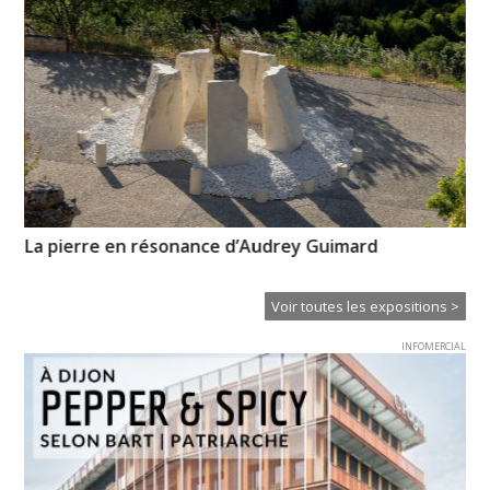
La pierre en résonance d’Audrey Guimard
My
l’i
Voir toutes les expositions >
INFOMERCIAL