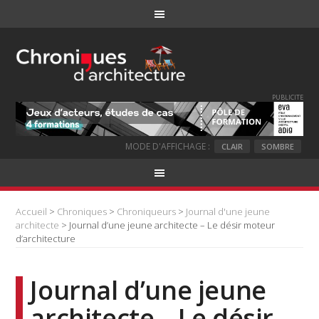
PUBLICITE
MODE D'AFFICHAGE :
CLAIR
SOMBRE
Accueil
>
Chroniques
>
Chroniqueurs
>
Journal d'une jeune
architecte
> Journal d’une jeune architecte – Le désir moteur
d’architecture
Journal d’une jeune
architecte – Le désir