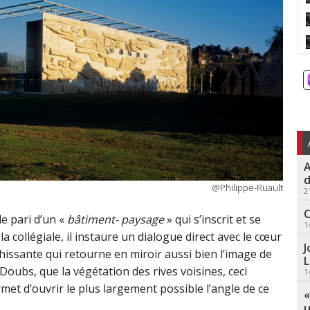
A
d
@Philippe-Ruault
2
C
 le pari d’un «
bâtiment- paysage
» qui s’inscrit et se
1
a collégiale, il instaure un dialogue direct avec le cœur
J
échissante qui retourne en miroir aussi bien l’image de
L
u Doubs, que la végétation des rives voisines, ceci
1
met d’ouvrir le plus largement possible l’angle de ce
«
u