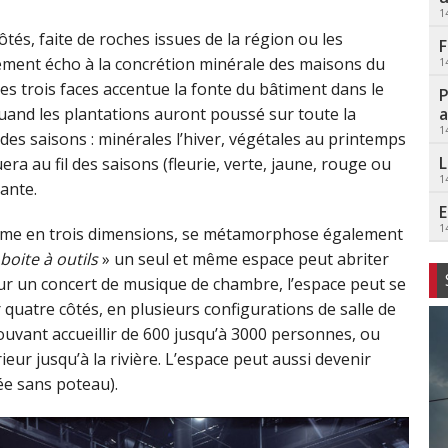
1
tés, faite de roches issues de la région ou les
F
lement écho à la concrétion minérale des maisons du
1
ces trois faces accentue la fonte du bâtiment dans le
P
a
uand les plantations auront poussé sur toute la
1
des saisons : minérales l’hiver, végétales au printemps
L
ra au fil des saisons (fleurie, verte, jaune, rouge ou
1
ante.
E
1
ragme en trois dimensions, se métamorphose également
boite à outils
» un seul et même espace peut abriter
our un concert de musique de chambre, l’espace peut se
r quatre côtés, en plusieurs configurations de salle de
ouvant accueillir de 600 jusqu’à 3000 personnes, ou
eur jusqu’à la rivière. L’espace peut aussi devenir
ée sans poteau).