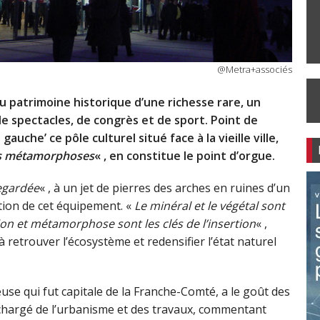
@Metra+associés
 au patrimoine historique d’une richesse rare, un
e spectacles, de congrès et de sport. Point de
che’ ce pôle culturel situé face à la vieille ville,
es métamorphoses
« , en constitue le point d’orgue.
egardée
« , à un jet de pierres des arches en ruines d’un
tion de cet équipement. «
Le minéral et le végétal sont
tion et métamorphose sont les clés de l’insertion
« ,
à retrouver l’écosystème et redensifier l’état naturel
euse qui fut capitale de la Franche-Comté, a le goût des
nt chargé de l’urbanisme et des travaux, commentant