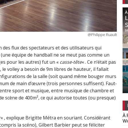
@Philippe Ruault
 des flux des spectateurs et des utilisateurs qui
n (une équipe de handball ne se meut pas comme un
ges pour les autres) fut un «
casse-tête
« . Ce n’était pas
 le volley a besoin de 9m libres de hauteur, il fallait
configurations de la salle (soit quand même bouger murs
mum de main d’œuvre (trois personnes suffisent). Faut-
s entre sport et musique, entre musique de chambre et
e scène de 400m², ce qui autorise toutes (ou presque)
À 
r
« , explique Brigitte Métra en souriant. Considérant
Wo
compris la scéno), Gilbert Barbier peut se féliciter