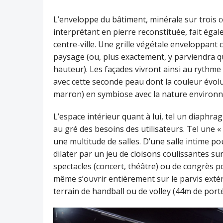
L’enveloppe du bâtiment, minérale sur trois cô
interprétant en pierre reconstituée, fait éga
centre-ville. Une grille végétale enveloppant 
paysage (ou, plus exactement, y parviendra q
hauteur). Les façades vivront ainsi au rythme 
avec cette seconde peau dont la couleur évolue
marron) en symbiose avec la nature environn
L’espace intérieur quant à lui, tel un diaph
au gré des besoins des utilisateurs. Tel une «
une multitude de salles. D’une salle intime p
dilater par un jeu de cloisons coulissantes su
spectacles (concert, théâtre) ou de congrès p
même s’ouvrir entièrement sur le parvis extéri
terrain de handball ou de volley (44m de port