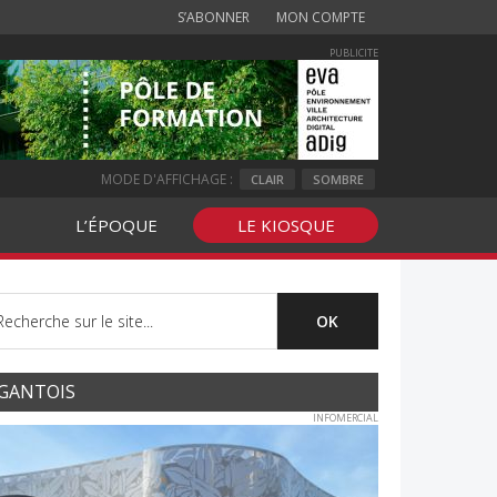
S’ABONNER
MON COMPTE
PUBLICITE
MODE D'AFFICHAGE :
CLAIR
SOMBRE
L’ÉPOQUE
LE KIOSQUE
GANTOIS
INFOMERCIAL