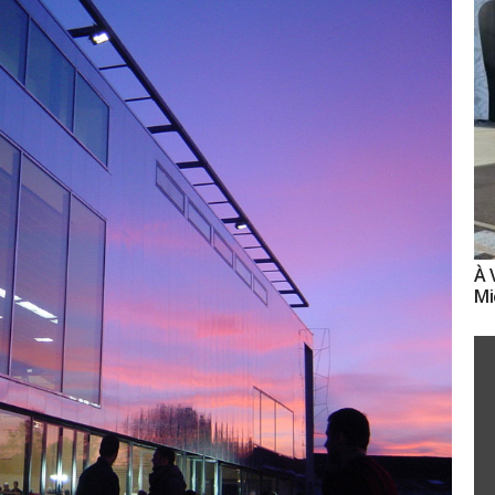
À 
Mi