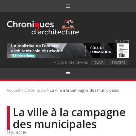
PUBLICITE
MODE D'AFFICHAGE :
CLAIR
SOMBRE
Accueil
>
Chroniques
> La ville à la campagne des municipales
La ville à la campagne
des municipales
25 JUIN 2019