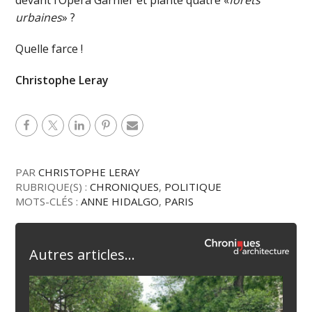
devant l’Opéra Garnier et planté quatre «
forêts
urbaines
» ?
Quelle farce !
Christophe Leray
PAR
CHRISTOPHE LERAY
RUBRIQUE(S) :
CHRONIQUES
,
POLITIQUE
MOTS-CLÉS :
ANNE HIDALGO
,
PARIS
Autres articles...