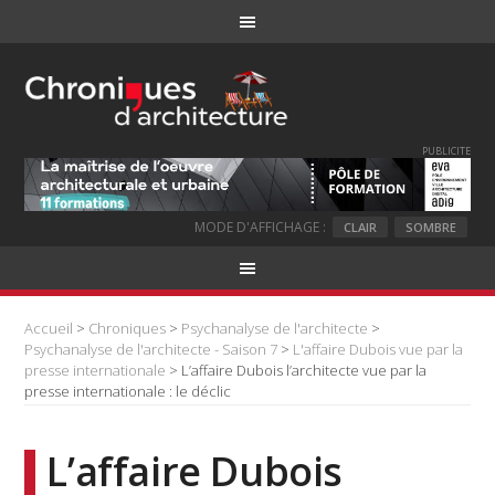
PUBLICITE
MODE D'AFFICHAGE :
CLAIR
SOMBRE
Accueil
>
Chroniques
>
Psychanalyse de l'architecte
>
Psychanalyse de l'architecte - Saison 7
>
L'affaire Dubois vue par la
presse internationale
> L’affaire Dubois l’architecte vue par la
presse internationale : le déclic
L’affaire Dubois