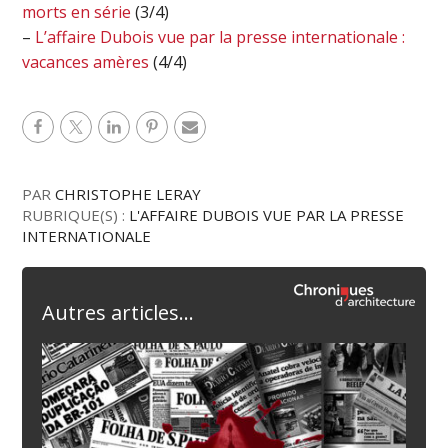
morts en série
(3/4)
–
L’affaire Dubois vue par la presse internationale :
vacances amères
(4/4)
PAR
CHRISTOPHE LERAY
RUBRIQUE(S) :
L'AFFAIRE DUBOIS VUE PAR LA PRESSE
INTERNATIONALE
Autres articles...