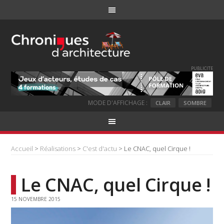
PUBLICITE
MODE D'AFFICHAGE :
CLAIR
SOMBRE
Accueil
>
Réalisations
>
C'est d'actu
> Le CNAC, quel Cirque !
Le CNAC, quel Cirque !
15 NOVEMBRE 2015