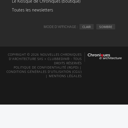
Le Kiosque de Chroniques (boutique)
Toutes les newsletters
MODE D'AFFICHAGE :
CLAIR
SOMBRE
COPYRIGHT © 2026 NOUVELLES CHRONIQUES
D'ARCHITECTURE SAS + CLUBBEDIN® - TOUS
DROITS RÉSERVÉS
POLITIQUE DE CONFIDENTIALITÉ (RGPD)
|
CONDITIONS GÉNÉRALES D’UTILISATION (CGU)
|
MENTIONS LÉGALES