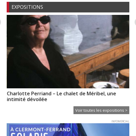
EXPOSITIONS
Charlotte Perriand – Le chalet de Méribel, une
Pa
intimité dévoilée
Od
Voir toutes les expositions >
INFOMERCIAL