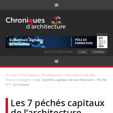
PUBLICITE
MODE D'AFFICHAGE :
CLAIR
SOMBRE
Accueil
>
Chroniques
>
Chroniqueurs
>
Chroniques de Jean-
François Espagno
> Les 7 péchés capitaux de l’architecture – Péché
n°1 : la Censure
Les 7 péchés capitaux
de l’architecture –