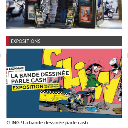
EXPOSITIONS
e »
CLING ! La bande dessinée parle cash
Il
Ei