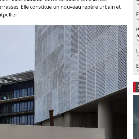
1
terrasses. Elle constitue un nouveau repère urbain et
F
tpellier.
1
P
a
1
L
1
E
1