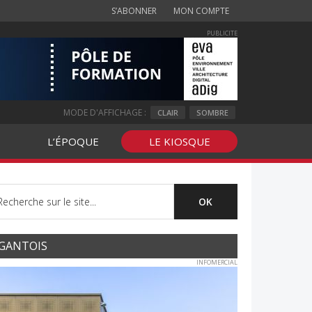
S’ABONNER
MON COMPTE
PUBLICITE
MODE D'AFFICHAGE :
CLAIR
SOMBRE
L’ÉPOQUE
LE KIOSQUE
GANTOIS
INFOMERCIAL