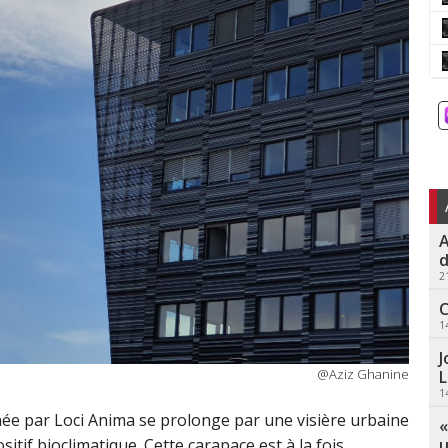
A
d
2
C
1
J
@Aziz Ghanine
L
1
née par Loci Anima se prolonge par une visière urbaine
«
u
itif bioclimatique. Cette carapace est à la fois