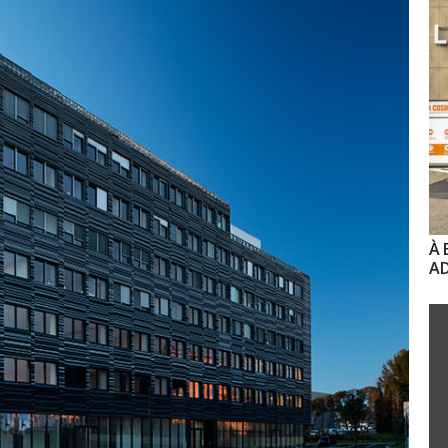
À 
AD