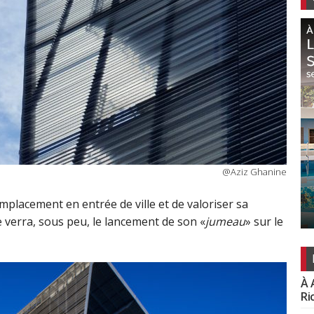
@Aziz Ghanine
emplacement en entrée de ville et de valoriser sa
le verra, sous peu, le lancement de son «
jumeau
» sur le
À 
Ri