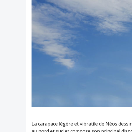
La carapace légère et vibratile de Néos dessi
au nord et sud et compose son principal dispos