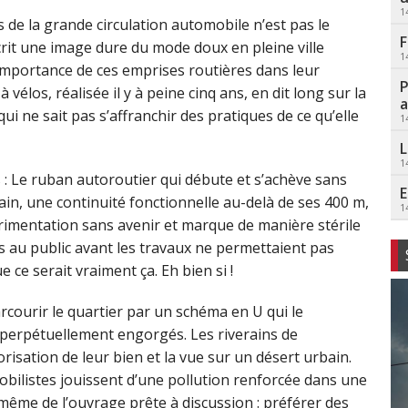
1
de la grande circulation automobile n’est pas le
F
rit une image dure du mode doux en pleine ville
1
’importance de ces emprises routières dans leur
P
vélos, réalisée il y à peine cinq ans, en dit long sur la
a
i ne sait pas s’affranchir des pratiques de ce qu’elle
1
L
1
: Le ruban autoroutier qui débute et s’achève sans
E
ain, une continuité fonctionnelle au-delà de ses 400 m,
1
xpérimentation sans avenir et marque de manière stérile
s au public avant les travaux ne permettaient pas
 ce serait vraiment ça. Eh bien si !
rcourir le quartier par un schéma en U qui le
 perpétuellement engorgés. Les riverains de
orisation de leur bien et la vue sur un désert urbain.
obilistes jouissent d’une pollution renforcée dans une
é même de l’ouvrage prête à discussion : préférer des