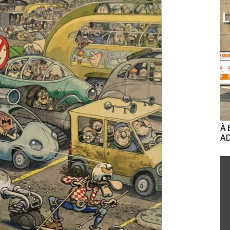
À 
AD