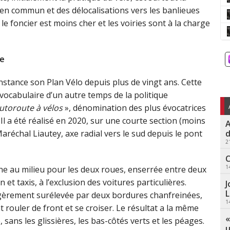
 en commun et des délocalisations vers les banlieues
 le foncier est moins cher et les voiries sont à la charge
ge
tance son Plan Vélo depuis plus de vingt ans. Cette
ocabulaire d’un autre temps de la politique
utoroute à vélos
», dénomination des plus évocatrices
Il a été réalisé en 2020, sur une courte section (moins
A
d
échal Liautey, axe radial vers le sud depuis le pont
2
C
1
une au milieu pour les deux roues, enserrée entre deux
t taxis, à l’exclusion des voitures particulières.
J
L
légèrement surélevée par deux bordures chanfreinées,
1
 rouler de front et se croiser. Le résultat a la même
«
sans les glissières, les bas-côtés verts et les péages.
u