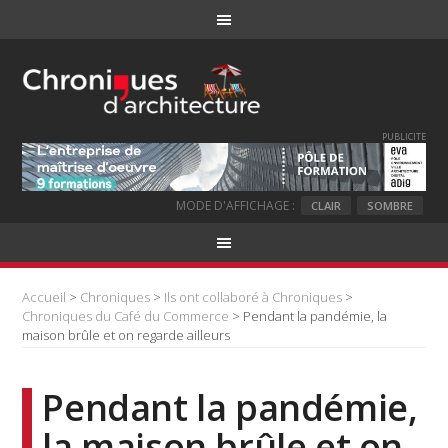
PUBLICITE
MODE D'AFFICHAGE :
CLAIR
SOMBRE
Accueil
>
Chroniques
>
Ils ont collaboré à Chroniques
>
Chroniques du Café du Commerce
> Pendant la pandémie, la
maison brûle et on regarde ailleurs
Pendant la pandémie,
la maison brûle et on