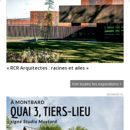
« RCR Arquitectes : racines et ailes »
Il
Ei
Voir toutes les expositions >
INFOMERCIAL