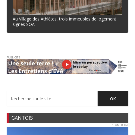
Au Village des Athlètes, trois immeubles de logement
signés SOA
PUBLICITE
GANTOIS
INFOMERCIAL