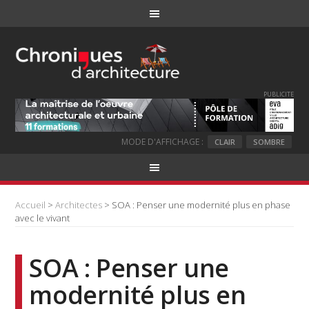
PUBLICITE
MODE D'AFFICHAGE :
CLAIR
SOMBRE
Accueil
>
Architectes
> SOA : Penser une modernité plus en phase
avec le vivant
SOA : Penser une
modernité plus en