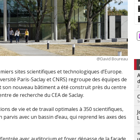
@David Boureau
miers sites scientifiques et technologiques d’Europe.
A
iversité Paris-Saclay et CNRS) regroupe des équipes de
d
 son nouveau bâtiment a été construit près du centre
2
centre de recherche du CEA de Saclay.
C
1
ons de vie et de travail optimales à 350 scientifiques,
J
n parvis avec un bassin d’eau, qui reprend les axes des
L
1
«
d’entrée avec auditorium et foyer dépasse de la façade
u