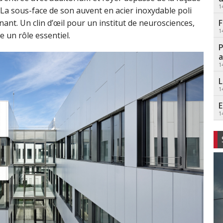
1
 La sous-face de son auvent en acier inoxydable poli
F
ant. Un clin d’œil pour un institut de neurosciences,
1
e un rôle essentiel.
P
a
1
L
1
E
1