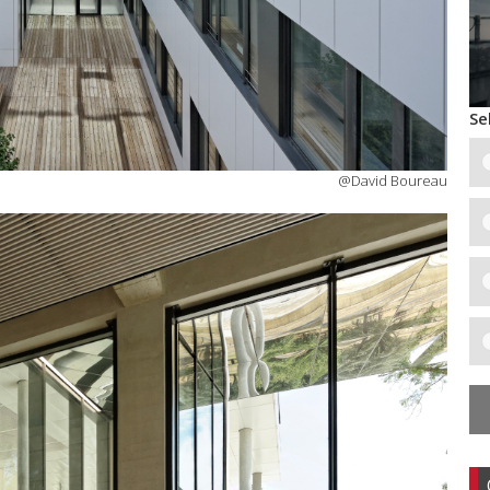
Se
@David Boureau