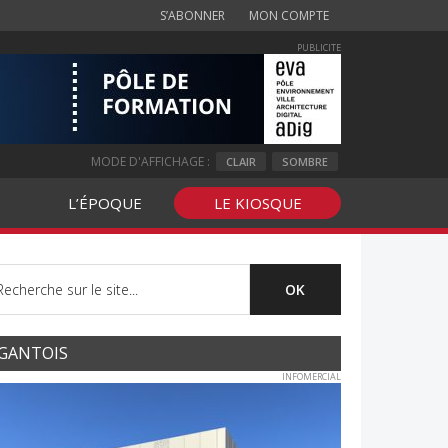
S’ABONNER
MON COMPTE
PUBLICITE
MODE D'AFFICHAGE :
CLAIR
SOMBRE
L’ÉPOQUE
LE KIOSQUE
GANTOIS
INFOMERCIAL