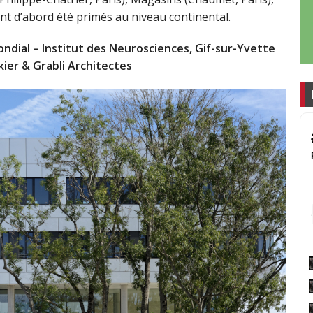
nt d’abord été primés au niveau continental.
ndial – Institut des Neurosciences, Gif-sur-Yvette
kier & Grabli Architectes