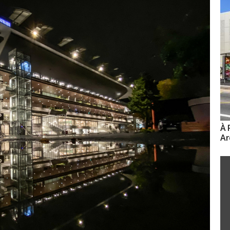
À 
Ar