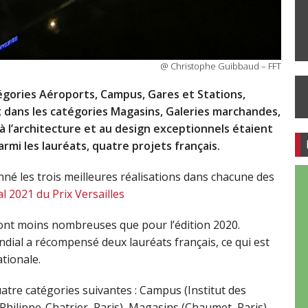
@ Christophe Guibbaud – FFT
tégories Aéroports, Campus, Gares et Stations,
x dans les catégories Magasins, Galeries marchandes,
à l’architecture et au design exceptionnels étaient
armi les lauréats, quatre projets français.
né les trois meilleures réalisations dans chacune des
 2021 du Prix Versailles
 sont moins nombreuses que pour l’édition 2020.
mondial a récompensé deux lauréats français, ce qui est
tionale.
uatre catégories suivantes : Campus (Institut des
Philippe-Chatrier, Paris), Magasins (Chaumet, Paris),