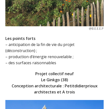
@B.E.E.E.P
L
es points forts
– anticipation de la fin de vie du projet
(déconstruction) ;
– production d’énergie renouvelable ;
– des surfaces raisonnables
P
rojet collectif neuf
Le Ginkgo (38)
C
onception architecturale : Petitdidierprioux
architectes et A trois