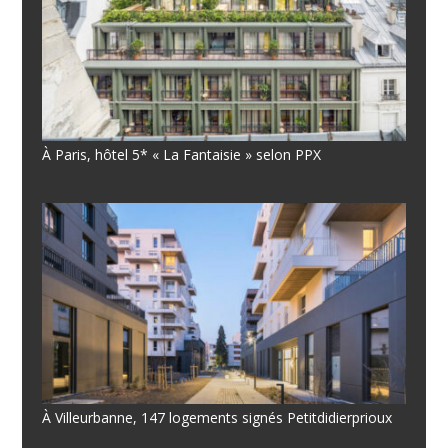
À Paris, hôtel 5* « La Fantaisie » selon PPX
À Villeurbanne, 147 logements signés Petitdidierprioux