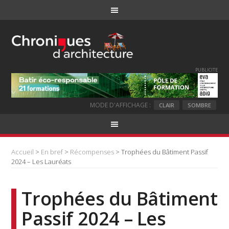
PUBLICITE
MODE D'AFFICHAGE :
CLAIR
SOMBRE
Accueil
>
En bref
>
Récompenses
> Trophées du Bâtiment Passif
2024 – Les Lauréats
Trophées du Bâtiment
Passif 2024 – Les