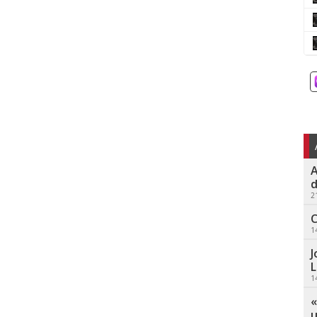
A
d
2
C
1
J
L
1
«
u