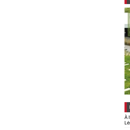
À 
Lé