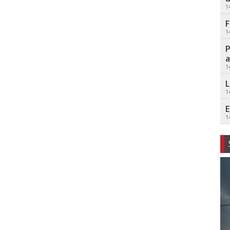
1
F
1
P
a
1
L
1
E
1