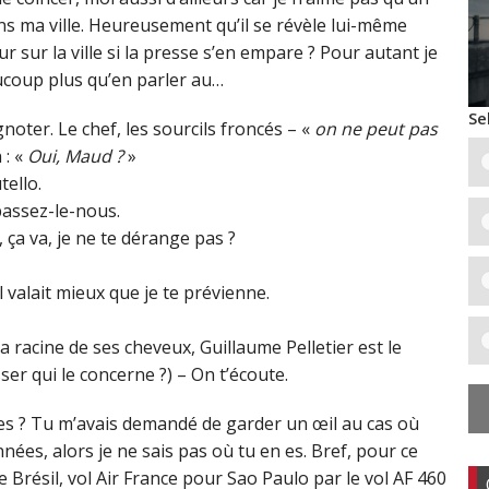
s ma ville. Heureusement qu’il se révèle lui-même
ur sur la ville si la presse s’en empare ? Pour autant je
aucoup plus qu’en parler au…
Se
noter. Le chef, les sourcils froncés – «
on ne peut pas
 : «
Oui, Maud ?
»
ello.
passez-le-nous.
, ça va, je ne te dérange pas ?
l valait mieux que je te prévienne.
a racine de ses cheveux, Guillaume Pelletier est le
sser qui le concerne ?) – On t’écoute.
lles ? Tu m’avais demandé de garder un œil au cas où
ées, alors je ne sais pas où tu en es. Bref, pour ce
e Brésil, vol Air France pour Sao Paulo par le vol AF 460