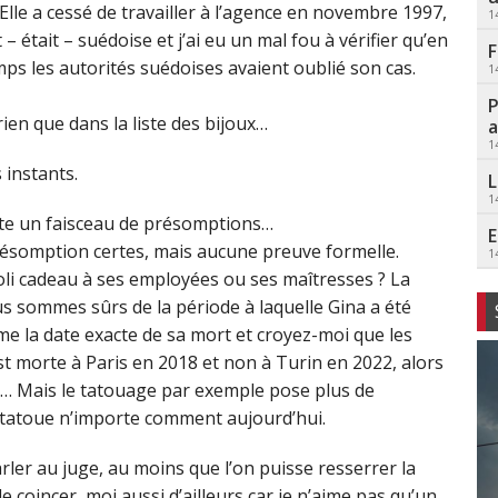
e a cessé de travailler à l’agence en novembre 1997,
1
 – était – suédoise et j’ai eu un mal fou à vérifier qu’en
F
mps les autorités suédoises avaient oublié son cas.
1
P
ien que dans la liste des bijoux…
a
1
 instants.
L
1
te un faisceau de présomptions…
E
présomption certes, mais aucune preuve formelle.
1
oli cadeau à ses employées ou ses maîtresses ? La
us sommes sûrs de la période à laquelle Gina a été
me la date exacte de sa mort et croyez-moi que les
st morte à Paris en 2018 et non à Turin en 2022, alors
s… Mais le tatouage par exemple pose plus de
e tatoue n’importe comment aujourd’hui.
arler au juge, au moins que l’on puisse resserrer la
le coincer, moi aussi d’ailleurs car je n’aime pas qu’un