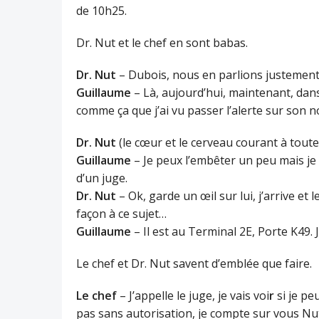
de 10h25.
Dr. Nut et le chef en sont babas.
Dr. Nut
– Dubois, nous en parlions justement !!
Guillaume
– Là, aujourd’hui, maintenant, dans
comme ça que j’ai vu passer l’alerte sur son 
Dr. Nut
(le cœur et le cerveau courant à toute 
Guillaume
– Je peux l’embêter un peu mais je 
d’un juge.
Dr. Nut
– Ok, garde un œil sur lui, j’arrive et l
façon à ce sujet…
Guillaume
– Il est au Terminal 2E, Porte K49. J
Le chef et Dr. Nut savent d’emblée que faire.
Le chef
– J’appelle le juge, je vais voi
r
si je pe
pas sans autorisation, je compte sur vous Nut