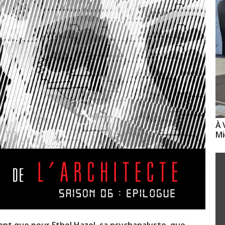
À 
Mi
tant que pour Ethel Hazel, sa psychanalyste, que