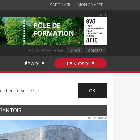
S’ABONNER
MON COMPTE
PUBLICITE
MODE D'AFFICHAGE :
CLAIR
SOMBRE
L’ÉPOQUE
LE KIOSQUE
GANTOIS
INFOMERCIAL