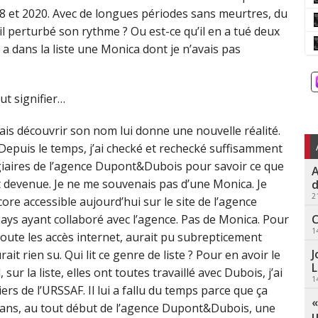
8 et 2020. Avec de longues périodes sans meurtres, du
-il perturbé son rythme ? Ou est-ce qu’il en a tué deux
 y a dans la liste une Monica dont je n’avais pas
ut signifier…
ais découvrir son nom lui donne une nouvelle réalité.
 Depuis le temps, j’ai checké et rechecké suffisamment
tagiaires de l’agence Dupont&Dubois pour savoir ce que
A
st devenue. Je ne me souvenais pas d’une Monica. Je
d
2
encore accessible aujourd’hui sur le site de l’agence
C
ays ayant collaboré avec l’agence. Pas de Monica. Pour
1
doute les accès internet, aurait pu subrepticement
J
t rien su. Qui lit ce genre de liste ? Pour en avoir le
L
sur la liste, elles ont toutes travaillé avec Dubois, j’ai
1
rs de l’URSSAF. Il lui a fallu du temps parce que ça
«
ux ans, au tout début de l’agence Dupont&Dubois, une
u