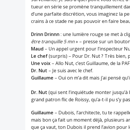
tueur en série se promène tranquillement dan
d’une parfaite discrétion, vous imaginez la
pe
crains à ce stade ne pas pouvoir en faire be
Drinn Drinnn
: une lumière rouge se met à clig
être tranquille 5 mn
» – presse sur un bouton
Maud
– Un appel urgent pour l’inspecteur Nut
Le chef
(surpris) – Pour Dr. Nut ? Très bien, 
Une voix
– Allo Nut, c’est Guillaume, de la PAF
Dr. Nut
– Je suis avec le chef.
Guillaume
– Oui on m’a dit mais j’ai pensé qu’i
Dr. Nut
(qui sent l’inquiétude monter jusqu’à l
grand patron flic de Roissy, qu’a-t-il pu s’y pa
Guillaume
– Dubois, l’architecte, tu te rappe
mais bon ça fait un moment déjà, plusieurs ann
que ça vaut, ton Dubois il prend l’avion pour l