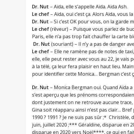
Dr. Nut
– Aïda, elle s’appelle Aïda. Aïda Ash.
Le chef
– Aïda, oui c’est ça. Alors Aïda, vous 
Dr. Nut
– Si c’est OK pour vous, on la garde m
Le chef
(rêveur) – Puisque vous parlez de budg
Paris, elle n’a pas trop fait chauffer la carte b
Dr. Nut
(souriant) – Il n’y a pas de danger avec
Le chef
– Elle ne ramène pas de notes de taxi,
elle, elle peut rester avec vous au 22, je vais
à la télé, ça leur fera plaisir en haut lieu. M
pour identifier cette Monica… Bergman c’est ç
Dr. Nut
– Monica Bergman oui. Quand Aïda a r
s’est aperçu que les prénoms correspondaient
dont justement on ne retrouve aucune trace, à 
Gina soit réapparu ainsi n’est pas clair… Bref 
1990 ? 1991 ? Je ne suis pas sûr ;* Christèle, d
juin, juillet 2020 ;*** Géraldine, disparue en
disparue en 2020 vers Noël****, ce qui en fai