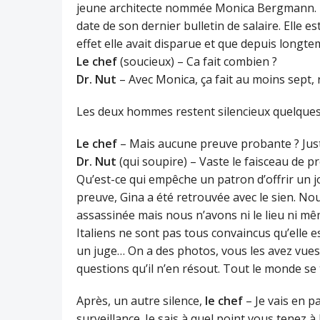
jeune architecte nommée Monica Bergmann. Ell
date de son dernier bulletin de salaire. Elle est
effet elle avait disparue et que depuis longte
Le chef
(soucieux) – Ca fait combien ?
Dr. Nut
– Avec Monica, ça fait au moins sept, r
Les deux hommes restent silencieux quelques
Le chef
– Mais aucune preuve probante ? Jus
Dr. Nut
(qui soupire) – Vaste le faisceau de 
Qu’est-ce qui empêche un patron d’offrir un j
preuve, Gina a été retrouvée avec le sien. No
assassinée mais nous n’avons ni le lieu ni mê
Italiens ne sont pas tous convaincus qu’elle e
un juge… On a des photos, vous les avez vue
questions qu’il n’en résout. Tout le monde s
Après, un autre silence,
le chef
– Je vais en p
surveillance. Je sais à quel point vous tenez à 