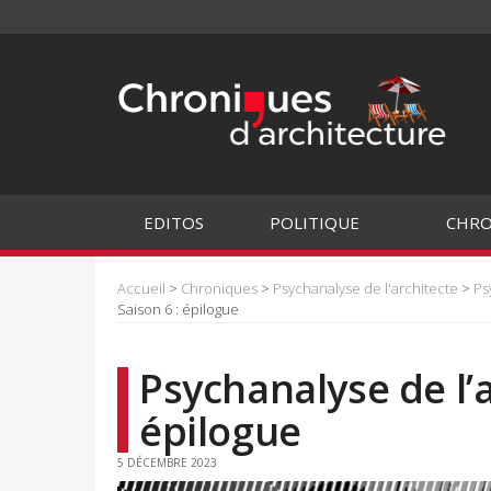
EDITOS
POLITIQUE
CHRO
Accueil
>
Chroniques
>
Psychanalyse de l'architecte
>
Ps
Saison 6 : épilogue
Psychanalyse de l’a
épilogue
5 DÉCEMBRE 2023