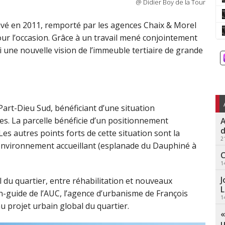
@ Didier Boy de la Tour
rivé en 2011, remporté par les agences Chaix & Morel
our l’occasion. Grâce à un travail mené conjointement
ci une nouvelle vision de l’immeuble tertiaire de grande
 Part-Dieu Sud, bénéficiant d’une situation
ires. La parcelle bénéficie d’un positionnement
A
d
Les autres points forts de cette situation sont la
2
et l’environnement accueillant (esplanade du Dauphiné à
C
1
J
 du quartier, entre réhabilitation et nouveaux
L
n-guide de l’AUC, l’agence d’urbanisme de François
1
u projet urbain global du quartier.
«
u