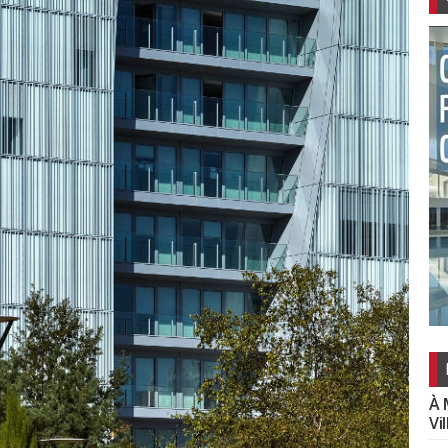
À 
Vi