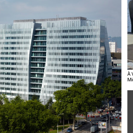
À 
Mi