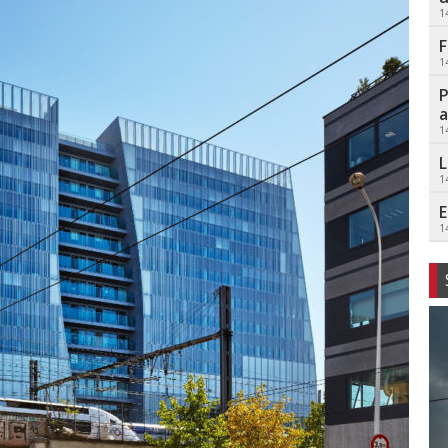
1
F
1
P
a
1
L
1
E
1