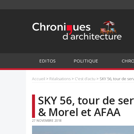
EDITOS
POLITIQUE
CHRO
Accueil
>
Réalisations
>
C'est d'actu
> SKY 56, tour de ser
SKY 56, tour de ser
& Morel et AFAA
27 NOVEMBRE 2018