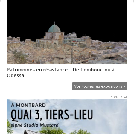
es
Patrimoines en résistance – De Tombouctou à
Il
Odessa
Ei
Voir toutes les expositions >
INFOMERCIAL