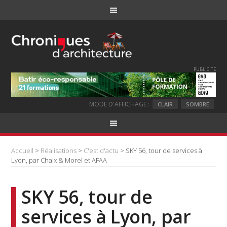
PUBLICITE
MODE D'AFFICHAGE :
CLAIR
SOMBRE
Accueil
>
Réalisations
>
C'est d'actu
> SKY 56, tour de services à
Lyon, par Chaix & Morel et AFAA
SKY 56, tour de
services à Lyon, par