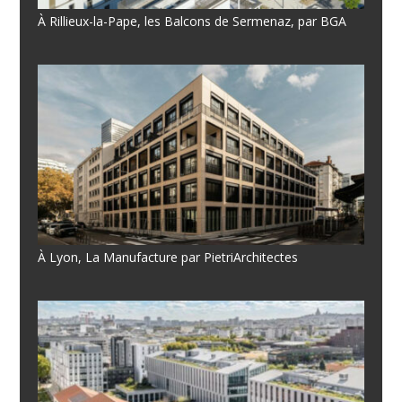
À Rillieux-la-Pape, les Balcons de Sermenaz, par BGA
À Lyon, La Manufacture par PietriArchitectes