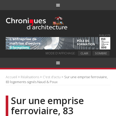
PUBLICITE
MODE D'AFFICHAGE :
CLAIR
SOMBRE
Accueil
>
Réalisations
>
C'est d'actu
> Sur une emprise ferroviaire,
83 logements signés Naud & Poux
Sur une emprise
ferroviaire, 83