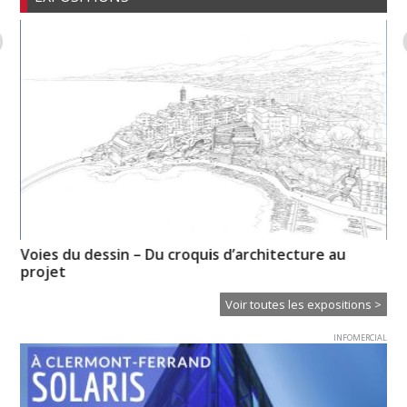
Voies du dessin – Du croquis d’architecture au
Pr
projet
l’
Voir toutes les expositions >
INFOMERCIAL