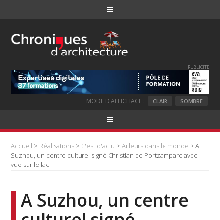
PUBLICITE
MODE D'AFFICHAGE :
CLAIR
SOMBRE
Accueil
>
Réalisations
>
C'est d'actu
>
Ailleurs dans le monde
> A
Suzhou, un centre culturel signé Christian de Portzamparc avec
vue sur le lac
A Suzhou, un centre
culturel signé