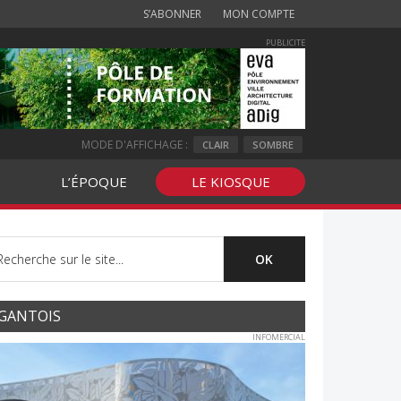
S’ABONNER
MON COMPTE
PUBLICITE
MODE D'AFFICHAGE :
CLAIR
SOMBRE
L’ÉPOQUE
LE KIOSQUE
GANTOIS
INFOMERCIAL