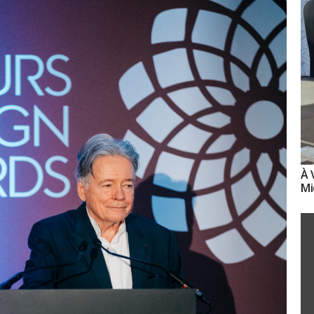
À 
Mi