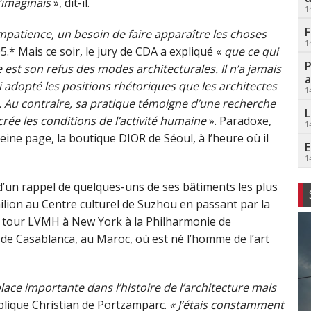
’
imaginais
», dit-il.
1
F
mpatience, un besoin de faire apparaître les choses
1
05.* Mais ce soir, le jury de CDA a expliqué «
que ce qui
P
 est son refus des modes architecturales. Il n’a jamais
a
adopté les positions rhétoriques que les architectes
1
l. Au contraire, sa pratique témoigne d’une recherche
L
crée les conditions de l’activité humaine
». Paradoxe,
1
leine page, la boutique DIOR de Séoul, à l’heure où il
E
1
 d’un rappel de quelques-uns de ses bâtiments les plus
ilion au Centre culturel de Suzhou en passant par la
 la tour LVMH à New York à la Philharmonie de
e Casablanca, au Maroc, où est né l’homme de l’art
lace importante dans l’histoire de l’architecture mais
plique Christian de Portzamparc.
« J’étais constamment