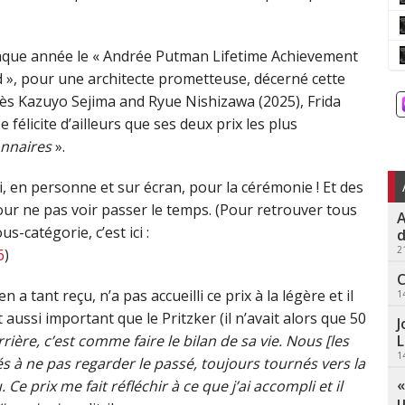
haque année le « Andrée Putman Lifetime Achievement
d », pour une architecte prometteuse, décerné cette
rès Kazuyo Sejima and Ryue Nishizawa (2025), Frida
félicite d’ailleurs que ses deux prix les plus
onnaires
».
, en personne et sur écran, pour la cérémonie ! Et des
pour ne pas voir passer le temps. (Pour retrouver tous
A
-catégorie, c’est ici :
d
2
6
)
C
 a tant reçu, n’a pas accueilli ce prix à la légère et il
1
t aussi important que le Pritzker (il n’avait alors que 50
J
L
ière, c’est comme faire le bilan de sa vie. Nous [les
1
 à ne pas regarder le passé, toujours tournés vers la
«
Ce prix me fait réfléchir à ce que j’ai accompli et il
u