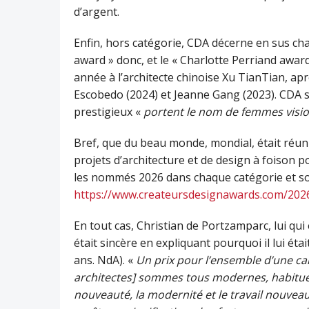
d’argent.
Enfin, hors catégorie, CDA décerne en sus c
award » donc, et le « Charlotte Perriand awar
année à l’architecte chinoise Xu TianTian, ap
Escobedo (2024) et Jeanne Gang (2023). CDA se 
prestigieux «
portent le nom de femmes visi
Bref, que du beau monde, mondial, était réuni
projets d’architecture et de design à foison 
les nommés 2026 dans chaque catégorie et sous
https://www.createursdesignawards.com/202
En tout cas, Christian de Portzamparc, lui qui en
était sincère en expliquant pourquoi il lui étai
ans. NdA). «
Un prix pour l’ensemble d’une carr
architectes] sommes tous modernes, habitués
nouveauté, la modernité et le travail nouveau. 