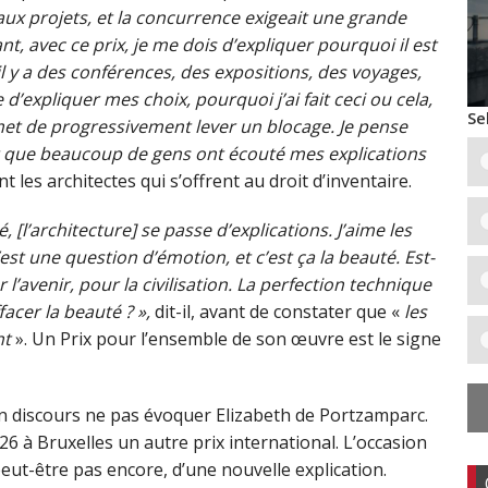
aux projets, et la concurrence exigeait une grande
nt, avec ce prix, je me dois d’expliquer pourquoi il est
l y a des conférences, des expositions, des voyages,
d’expliquer mes choix, pourquoi j’ai fait ceci ou cela,
Se
et de progressivement lever un blocage. Je pense
t que beaucoup de gens ont écouté mes explications
ont les architectes qui s’offrent au droit d’inventaire.
é, [l’architecture] se passe d’explications. J’aime les
’est une question d’émotion, et c’est ça la beauté. Est-
l’avenir, pour la civilisation. La perfection technique
ffacer la beauté ? »,
dit-il, avant de constater que «
les
nt
». Un Prix pour l’ensemble de son œuvre est le signe
n discours ne pas évoquer Elizabeth de Portzamparc.
026 à Bruxelles un autre prix international. L’occasion
peut-être pas encore, d’une nouvelle explication.