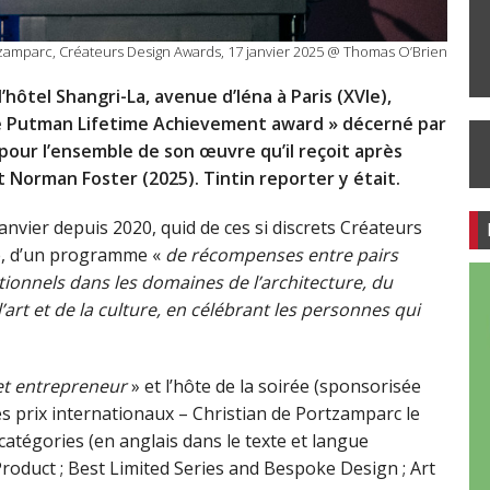
tzamparc, Créateurs Design Awards, 17 janvier 2025 @ Thomas O’Brien
’hôtel Shangri-La, avenue d’Iéna à Paris (XVIe),
ée Putman Lifetime Achievement award » décerné par
pour l’ensemble de son œuvre qu’il reçoit après
 Norman Foster (2025). Tintin reporter y était.
janvier depuis 2020, quid de ces si discrets Créateurs
re, d’un programme «
de récompenses entre pairs
tionnels dans les domaines de l’architecture, du
’art et de la culture, en célébrant les personnes qui
 et entrepreneur
» et l’hôte de la soirée (sponsorisée
s prix internationaux – Christian de Portzamparc le
 catégories (en anglais dans le texte et langue
Product ; Best Limited Series and Bespoke Design ; Art