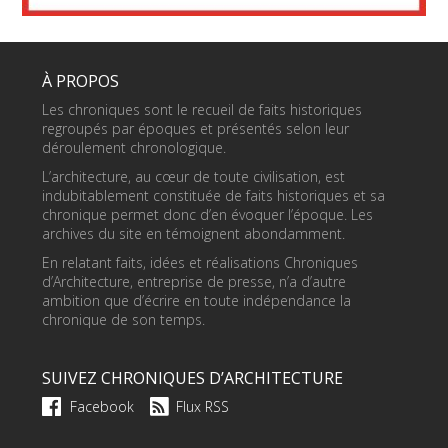
À PROPOS
Les chroniques sont le recueil de faits historiques
regroupés par époques et présentés selon leur
déroulement chronologique.
L’architecture, au cœur de toute civilisation, est
indubitablement constituée de faits historiques et sa
chronique permet donc d’en évoquer l’époque. Les
archives du site en témoignent abondamment.
En relatant faits, idées et réalisations Chroniques
d’Architecture, entreprise de presse, n’a d’autre
ambition que d’écrire en toute indépendance la
chronique de son temps.
SUIVEZ CHRONIQUES D’ARCHITECTURE
Facebook
Flux RSS