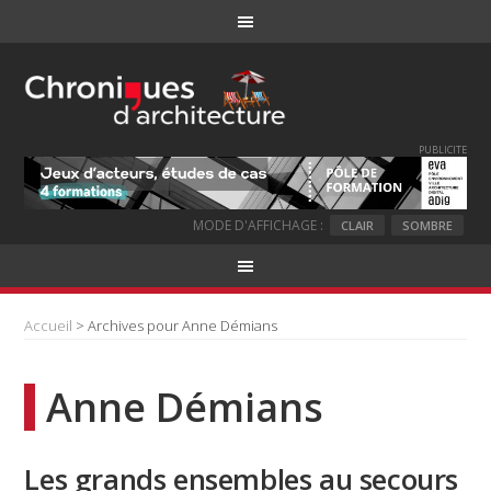
PUBLICITE
MODE D'AFFICHAGE :
CLAIR
SOMBRE
Accueil
> Archives pour Anne Démians
Anne Démians
Les grands ensembles au secours