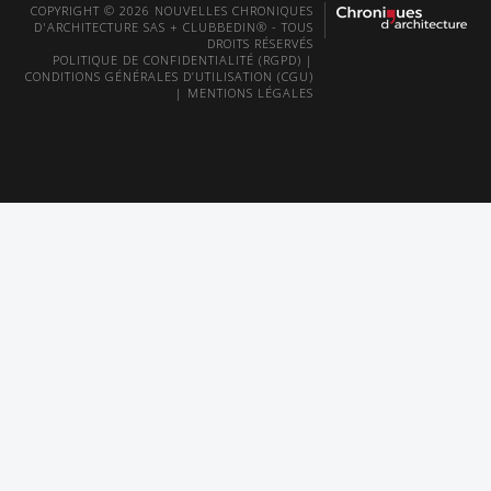
COPYRIGHT © 2026 NOUVELLES CHRONIQUES
D'ARCHITECTURE SAS + CLUBBEDIN® - TOUS
DROITS RÉSERVÉS
POLITIQUE DE CONFIDENTIALITÉ (RGPD)
|
CONDITIONS GÉNÉRALES D’UTILISATION (CGU)
|
MENTIONS LÉGALES