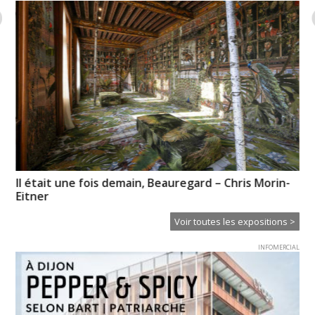
Il était une fois demain, Beauregard – Chris Morin-
No
Eitner
re
Voir toutes les expositions >
INFOMERCIAL