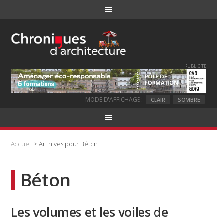
PUBLICITE
MODE D'AFFICHAGE :
CLAIR
SOMBRE
Accueil
> Archives pour Béton
Béton
Les volumes et les voiles de