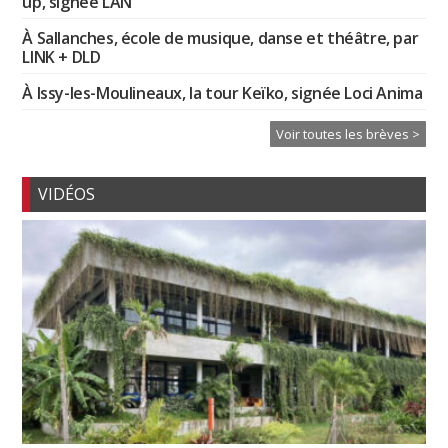
up, signée LAN
À Sallanches, école de musique, danse et théâtre, par
LINK + DLD
À Issy-les-Moulineaux, la tour Keïko, signée Loci Anima
Voir toutes les brèves >
VIDÉOS