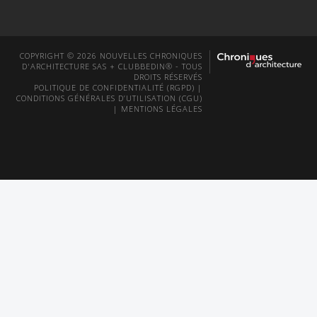
COPYRIGHT © 2026 NOUVELLES CHRONIQUES
D'ARCHITECTURE SAS + CLUBBEDIN® - TOUS
DROITS RÉSERVÉS
POLITIQUE DE CONFIDENTIALITÉ (RGPD)
|
CONDITIONS GÉNÉRALES D’UTILISATION (CGU)
|
MENTIONS LÉGALES