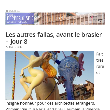
INFOMERCIAL
Les autres fallas, avant le brasier
– Jour 8
22 MARS 2017
Fait
très
rare
et
insigne honneur pour des architectes étrangers,
Romain Viault, à Paris, et Xavier Laumain, à Valence,