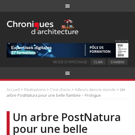
PUBLICITE
MODE D'AFFICHAGE :
CLAIR
SOMBRE
Accueil
>
Réalisations
>
C'est d'actu
>
Ailleurs dans le monde
> Un
arbre PostNatura pour une belle flambée – Prologue
Un arbre PostNatura
pour une belle