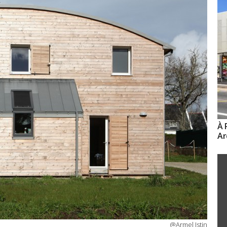
À 
Ar
@Armel Istin