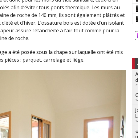
olés afin d’éviter tous ponts thermique. Les murs au
aine de roche de 140 mm, ils sont également plâtrés et
 d’été et d’hiver. L’ossature bois est dotée d’un isolant
vapeur assure l’étanchéité à l’air tout comme pour la
ine de roche.
ge a été posée sous la chape sur laquelle ont été mis
 pièces : parquet, carrelage et liège.
A
d
2
C
1
J
L
1
«
u