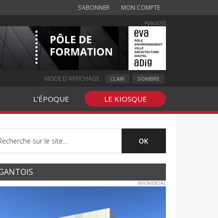
S’ABONNER
MON COMPTE
PUBLICITE
MODE D'AFFICHAGE :
CLAIR
SOMBRE
L’ÉPOQUE
LE KIOSQUE
GANTOIS
INFOMERCIAL