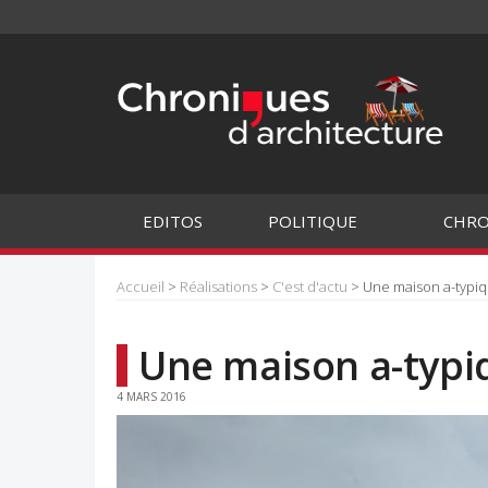
EDITOS
POLITIQUE
CHRO
Accueil
>
Réalisations
>
C'est d'actu
> Une maison a-typiqu
Une maison a-typiq
4 MARS 2016