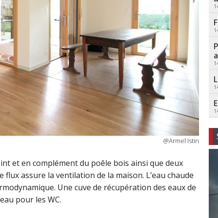
1
F
1
P
a
1
L
1
E
1
@Armel Istin
oint et en complément du poêle bois ainsi que deux
 flux assure la ventilation de la maison. L’eau chaude
hermodynamique. Une cuve de récupération des eaux de
l’eau pour les WC.