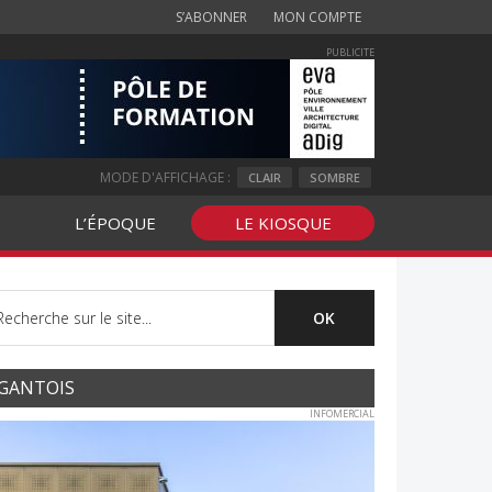
S’ABONNER
MON COMPTE
PUBLICITE
MODE D'AFFICHAGE :
CLAIR
SOMBRE
L’ÉPOQUE
LE KIOSQUE
GANTOIS
INFOMERCIAL