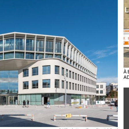
À 
AD