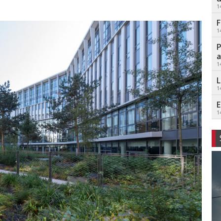
1
F
1
P
a
1
L
1
E
1