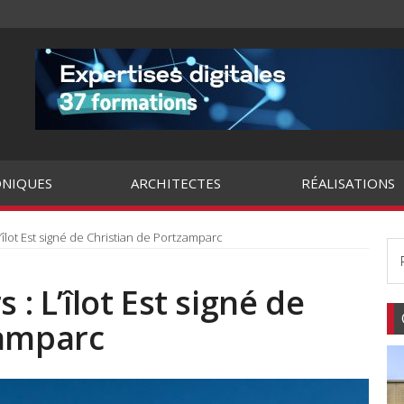
NIQUES
ARCHITECTES
RÉALISATIONS
L’îlot Est signé de Christian de Portzamparc
 : L’îlot Est signé de
zamparc