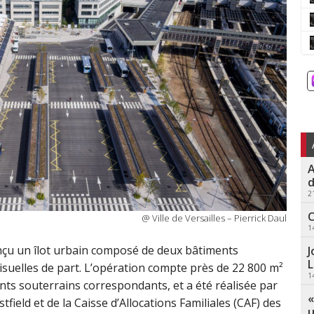
A
d
2
C
@ Ville de Versailles – Pierrick Daul
1
nçu un îlot urbain composé de deux bâtiments
J
L
uelles de part. L’opération compte près de 22 800 m²
1
ts souterrains correspondants, et a été réalisée par
«
ield et de la Caisse d’Allocations Familiales (CAF) des
u