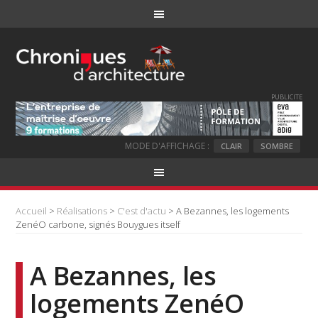
PUBLICITE
MODE D'AFFICHAGE :
CLAIR
SOMBRE
Accueil
>
Réalisations
>
C'est d'actu
> A Bezannes, les logements
ZenéO carbone, signés Bouygues itself
A Bezannes, les
logements ZenéO