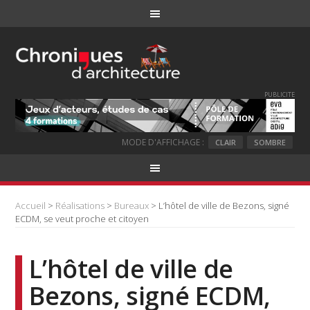
PUBLICITE
MODE D'AFFICHAGE :
CLAIR
SOMBRE
Accueil
>
Réalisations
>
Bureaux
> L’hôtel de ville de Bezons, signé
ECDM, se veut proche et citoyen
L’hôtel de ville de
Bezons, signé ECDM,