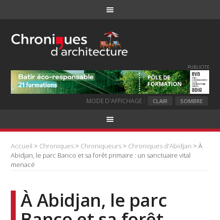
PUBLICITE
MODE D'AFFICHAGE :
CLAIR
SOMBRE
Accueil
>
Chroniques
>
Chroniqueurs
>
Chroniques d'Abidjan
> À
Abidjan, le parc Banco et sa forêt primaire : un sanctuaire vital
menacé
À Abidjan, le parc
Banco et sa forêt