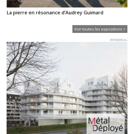
La pierre en résonance d’Audrey Guimard
My
l’i
Voir toutes les expositions >
INFOMERCIAL