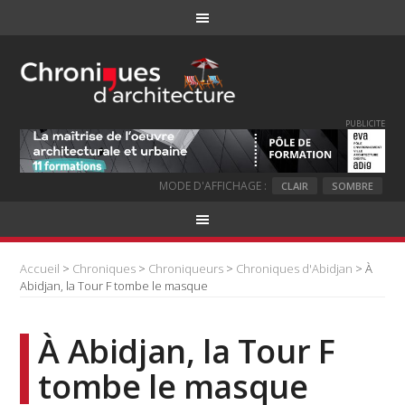
PUBLICITE
MODE D'AFFICHAGE :
CLAIR
SOMBRE
Accueil
>
Chroniques
>
Chroniqueurs
>
Chroniques d'Abidjan
> À
Abidjan, la Tour F tombe le masque
À Abidjan, la Tour F
tombe le masque