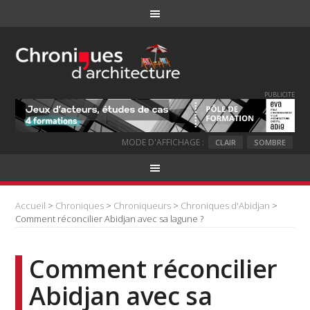
PUBLICITE
MODE D'AFFICHAGE :
CLAIR
SOMBRE
Accueil
>
Chroniques
>
Chroniqueurs
>
Chroniques d'Abidjan
>
Comment réconcilier Abidjan avec sa lagune ?
Comment réconcilier
Abidjan avec sa